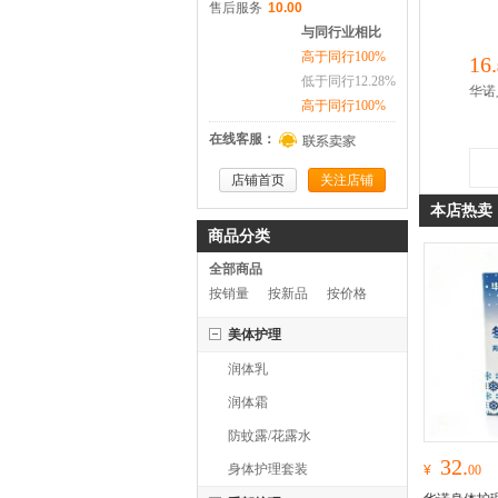
售后服务
10.00
与同行业相比
高于同行100%
16.
低于同行12.28%
华诺
高于同行100%
在线客服：
店铺首页
关注店铺
本店热卖
商品分类
全部商品
按销量
按新品
按价格
美体护理
润体乳
润体霜
防蚊露/花露水
32.
身体护理套装
¥
00