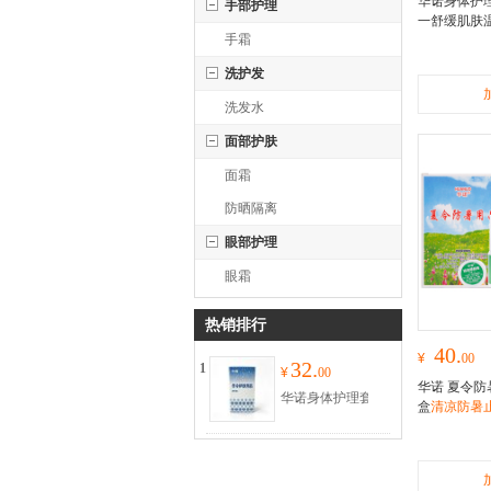
华诺身体护
手部护理
一舒缓肌肤
手霜
收
滋润保湿
配方轻盈质
洗护发
洗发水
面部护肤
面霜
防晒隔离
眼部护理
眼霜
热销排行
40.
¥
00
32.
1
¥
00
华诺 夏令防暑
华诺身体护理套
盒
清凉防暑
装滋润保湿多效
合一舒缓肌肤温
和配方轻盈质地