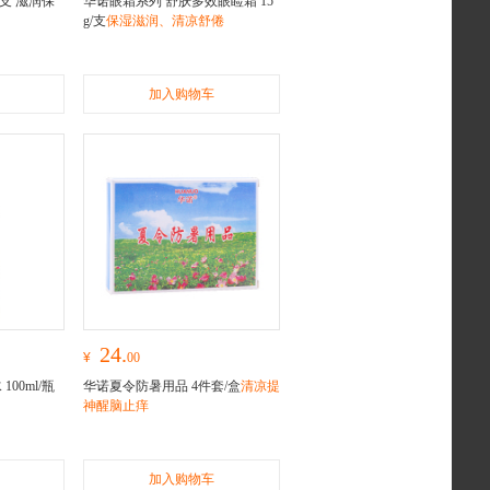
/支 滋润保
华诺眼霜系列 舒肤多效眼睑霜 15
g/支
保湿滋润、清凉舒倦
加入购物车
24.
¥
00
00ml/瓶
华诺夏令防暑用品 4件套/盒
清凉提
神醒脑止痒
加入购物车