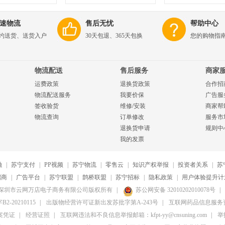
速物流
售后无忧
帮助中心
约送货、送货入户
30天包退、365天包换
您的购物指
物流配送
售后服务
商家
运费政策
退换货政策
合作招
物流配送服务
我要价保
广告服
签收验货
维修/安装
商家帮
物流查询
订单修改
服务市
退换货申请
规则中
我的发票
融
|
苏宁支付
|
PP视频
|
苏宁物流
|
零售云
|
知识产权举报
|
投资者关系
|
苏
招商
|
广告平台
|
苏宁联盟
|
鹊桥联盟
|
苏宁招标
|
隐私政策
|
用户体验提升计
20-2026深圳市云网万店电子商务有限公司版权所有
|
苏公网安备 32010202010078号
|
20210115
|
出版物经营许可证新出发苏批字第A-243号
|
互联网药品信息服务资格
案凭证
|
经营证照
|
互联网违法和不良信息举报邮箱：kfpt-yy@cnsuning.com
|
举报