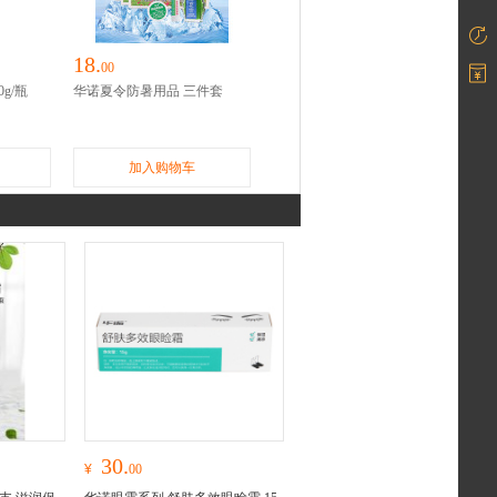
18.
00
g/瓶
华诺夏令防暑用品 三件套
加入购物车
30.
¥
00