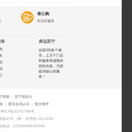
省心购
南
专注好服务
服务
身边苏宁
商
全国300多个城
市，上万个门店
务
和服务终端期待
助
您的光临，为您
场
提供贴心的服
心
务！
宁智能
|
苏宁易采云
划
|
股东会员认证
|
朝夕相伴
粤ICP备2021027996号
证书-（粤）-经营性-2022-0500
电话：02566996699-865948