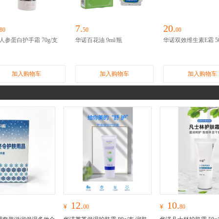
7.
20.
80
50
00
人参蛋白护手霜 70g/支
华诺百花油 9ml/瓶
华诺双效维生素E霜 50
加入购物车
加入购物车
加入购物车
12.
10.
¥
00
¥
80