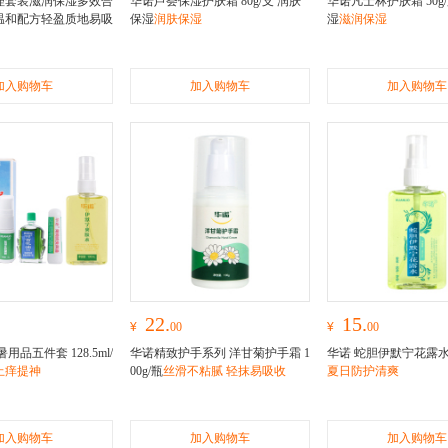
理套装滋润保湿多效合
华诺芦荟保湿护肤霜 80g/支 润肤
华诺凡士林护肤霜 50g
温和配方轻盈质地易吸
保湿
润肤保湿
湿
滋润保湿
多效合一舒缓肌肤温和
地易吸收
加入购物车
加入购物车
加入购物车
22.
15.
¥
00
¥
00
用品五件套 128.5ml/
华诺精致护手系列 洋甘菊护手霜 1
华诺 蛇胆伊默宁花露水 1
止痒提神
00g/瓶
丝滑不粘腻 轻抹易吸收
夏日防护清爽
加入购物车
加入购物车
加入购物车