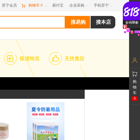
苏宁会员

购物车
0
易付宝
企业采购
手机苏宁



购
物
车
0