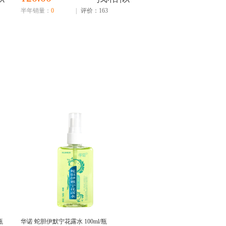
半年销量：
0
|
评价：163
瓶
华诺 蛇胆伊默宁花露水 100ml/瓶