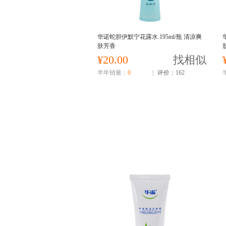
华诺蛇胆伊默宁花露水 195ml/瓶 清凉爽
肤芳香
¥20.00
找相似
半年销量：
0
|
评价：162