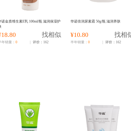
华诺金质维生素E乳 100ml/瓶 滋润保湿护
华诺倍润尿素霜 50g/瓶 滋润养肤
肤
¥18.80
找相似
¥10.80
找相
半年销量：
0
|
评价：162
半年销量：
0
|
评价：162