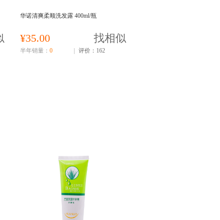
华诺清爽柔顺洗发露 400ml/瓶
似
¥35.00
找相似
半年销量：
0
|
评价：162