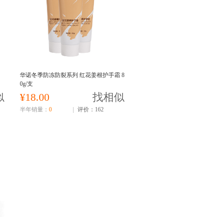
华诺冬季防冻防裂系列 红花姜根护手霜 8
0g/支
似
¥18.00
找相似
半年销量：
0
|
评价：162