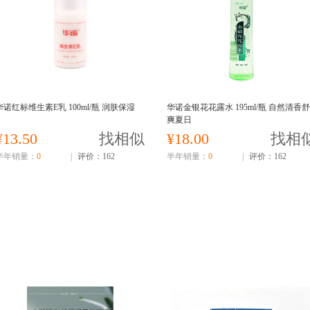
华诺红标维生素E乳 100ml/瓶 润肤保湿
华诺金银花花露水 195ml/瓶 自然清香舒
爽夏日
¥13.50
找相似
¥18.00
找相
半年销量：
0
|
评价：162
半年销量：
0
|
评价：162