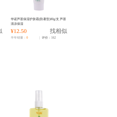
华诺芦荟保湿护肤霜(防暑型)80g/支 芦荟
清凉保湿
似
¥12.50
找相似
半年销量：
0
|
评价：162