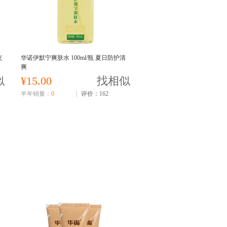
支
华诺伊默宁爽肤水 100ml/瓶 夏日防护清
爽
似
¥15.00
找相似
半年销量：
0
|
评价：162