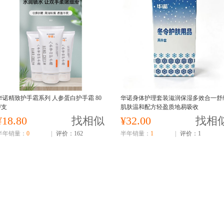
华诺精致护手霜系列 人参蛋白护手霜 80
华诺身体护理套装滋润保湿多效合一舒
/支
肌肤温和配方轻盈质地易吸收
¥18.80
找相似
¥32.00
找相
半年销量：
0
|
评价：162
半年销量：
1
|
评价：1