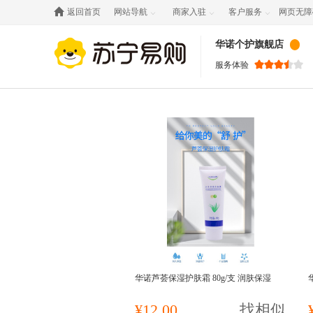

返回首页
网站导航
商家入驻
客户服务
网页无障



华诺个护旗舰店
服务体验
华诺芦荟保湿护肤霜 80g/支 润肤保湿
¥12.00
找相似