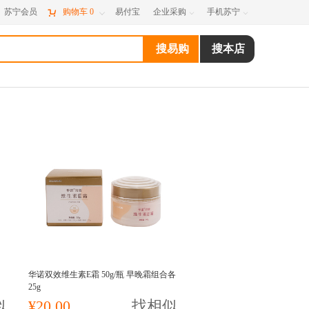
苏宁会员

购物车
0
易付宝
企业采购
手机苏宁



华诺双效维生素E霜 50g/瓶 早晚霜组合各
25g
似
¥20.00
找相似