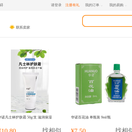
碍
请登录
注册有礼
我的订单
我的易购


华诺凡士林护肤霜 50g/支 滋润保湿
华诺百花油 单瓶装 9ml/瓶
¥10.80
找相似
¥7.50
找相